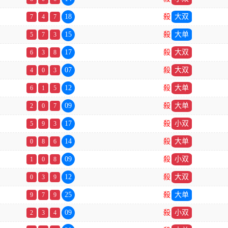
18
殺
大双
7
4
7
15
殺
大单
5
7
3
17
殺
大双
6
3
8
07
殺
大双
4
0
3
12
殺
大单
6
1
5
09
殺
大单
2
0
7
17
殺
小双
5
9
3
14
殺
大单
0
8
6
09
殺
小双
1
0
8
12
殺
大双
0
3
9
25
殺
大单
9
7
9
09
殺
小双
2
3
4