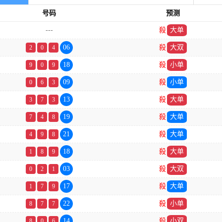
号码
预测
---
殺
大单
06
殺
大双
2
0
4
18
殺
小单
9
0
9
09
殺
小单
0
6
3
13
殺
大单
3
7
3
19
殺
大单
7
4
8
21
殺
大单
4
9
8
18
殺
大单
1
8
9
03
殺
大双
0
2
1
17
殺
大单
1
7
9
22
殺
小单
8
7
7
14
殺
小双
8
0
6