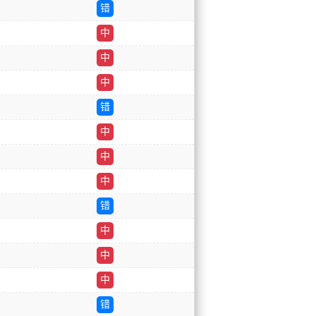
错
中
中
中
错
中
中
中
错
中
中
中
错