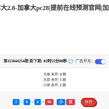
第
115044254
期 距下期:
02
时
55
分
07
秒
广告开关：
大单
未开:
4
期
大双
未开:
1
期
小单
未开:
2
期
2
+
0
+
4
=
06
-
小
双
咪牌