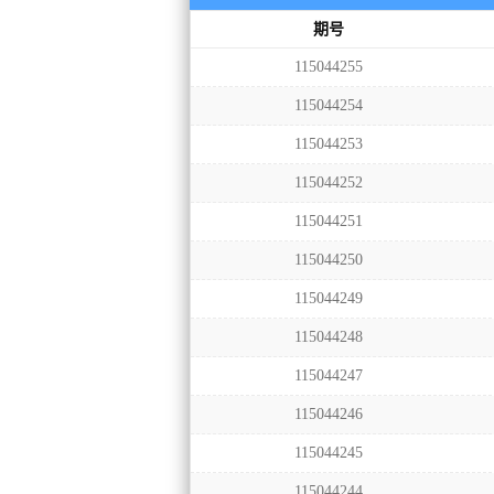
期号
115044255
115044254
115044253
115044252
115044251
115044250
115044249
115044248
115044247
115044246
115044245
115044244