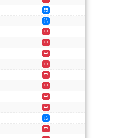
错
错
中
中
中
中
中
中
中
中
错
中