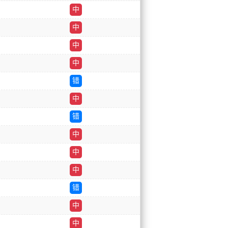
中
中
中
中
错
中
错
中
中
中
错
中
中