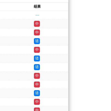
结果
---
中
中
错
中
错
错
中
中
错
中
中