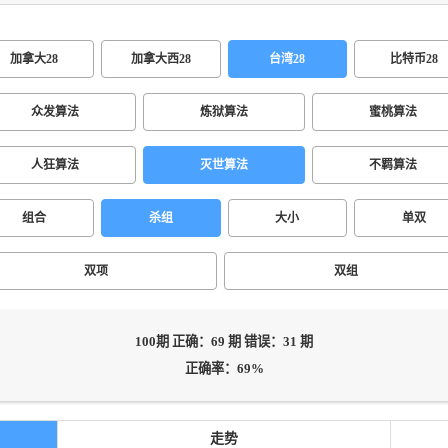
加拿大28
加拿大西28
台湾28
比特币28
众发算法
炼狱算法
蜜桃算法
人狂算法
灭世算法
不羁算法
组合
杀组
大小
单双
双项
双组
100期 正确：69 期 错误：31 期
正确率：69%
走势