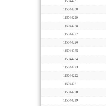
115044231
115044230
115044229
115044228
115044227
115044226
115044225
115044224
115044223
115044222
115044221
115044220
115044219