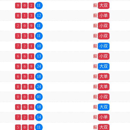
11
殺
大双
9
0
2
12
殺
小单
8
1
3
11
殺
小双
2
0
9
11
殺
小双
3
3
5
10
殺
小双
7
2
1
13
殺
小双
6
6
1
24
殺
大双
9
6
9
18
殺
大单
6
9
3
24
殺
大单
8
8
8
01
殺
小双
0
0
1
18
殺
大双
6
6
6
14
殺
小单
7
2
5
11
殺
大双
5
0
6