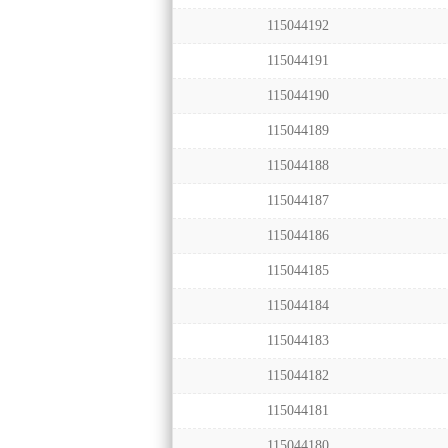
115044192
115044191
115044190
115044189
115044188
115044187
115044186
115044185
115044184
115044183
115044182
115044181
115044180