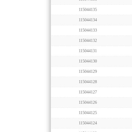
115044135
115044134
115044133
115044132
115044131
115044130
115044129
115044128
115044127
115044126
115044125
115044124