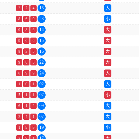
13
大
2
7
4
23
小
8
6
9
14
大
0
8
6
15
大
9
0
6
16
大
8
3
5
22
大
9
8
5
24
大
6
9
9
02
大
1
0
1
07
小
5
1
1
09
大
6
1
2
07
大
2
4
1
19
小
1
9
9
17
大
7
9
1