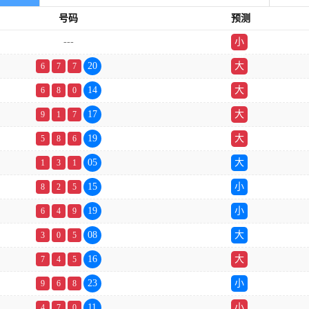
号码
预测
---
小
双
20
大
6
7
7
14
大
6
8
0
17
大
9
1
7
19
大
5
8
6
05
大
1
3
1
15
小
8
2
5
19
小
6
4
9
08
大
3
0
5
16
大
7
4
5
23
小
9
6
8
11
小
4
7
0