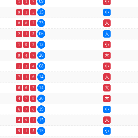
09
小
1
1
7
15
小
9
1
5
23
大
8
8
7
06
大
2
1
3
12
小
1
9
2
20
大
9
4
7
08
小
1
3
4
14
大
7
1
6
14
大
6
6
2
20
大
4
7
9
19
小
6
7
6
15
大
4
9
2
15
小
9
1
5