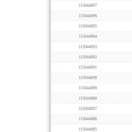
115044097
115044096
115044095
115044094
115044093
115044092
115044091
115044090
115044089
115044088
115044087
115044086
115044085