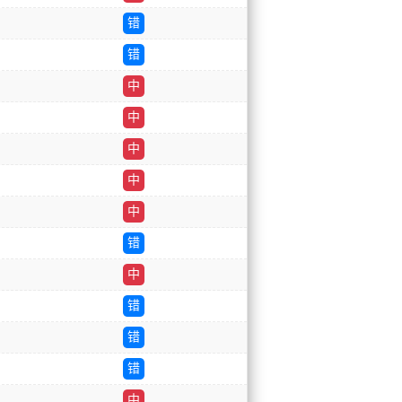
错
错
中
中
中
中
中
错
中
错
错
错
中