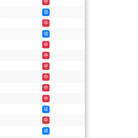
中
错
中
错
中
中
中
中
中
中
错
中
错