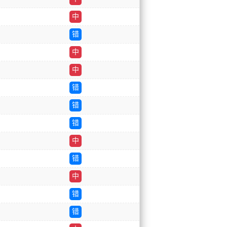
中
错
中
中
错
错
错
中
错
中
错
错