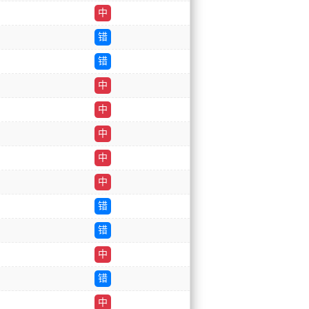
中
错
错
中
中
中
中
中
错
错
中
错
中