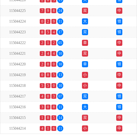
115044226
2
8
3
13
大
错
115044225
7
9
8
24
双
中
115044224
0
2
9
11
大
错
115044223
8
5
4
17
双
错
115044222
2
1
2
05
单
中
115044221
2
4
4
10
双
中
115044220
2
8
0
10
单
错
115044219
0
8
5
13
小
中
115044218
5
5
0
10
小
中
115044217
4
0
3
07
双
错
115044216
3
0
8
11
大
错
115044215
1
8
5
14
双
中
115044214
4
1
6
11
小
中