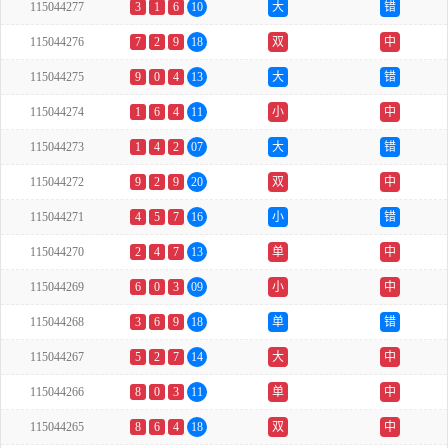
115044277
3
1
6
10
大
错
115044276
7
2
9
18
双
中
115044275
9
0
4
13
大
错
115044274
1
6
4
11
小
中
115044273
1
4
2
07
大
错
115044272
9
2
9
20
双
中
115044271
4
5
7
16
小
错
115044270
2
4
7
13
单
中
115044269
6
0
3
09
小
中
115044268
3
6
9
18
单
错
115044267
5
2
7
14
大
中
115044266
8
0
3
11
单
中
115044265
8
6
4
18
双
中