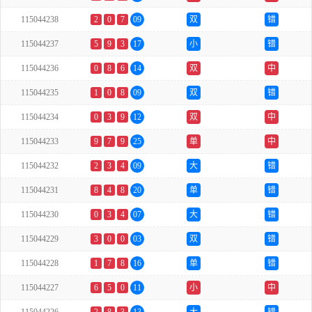
115044238
2
0
7
09
双
错
115044237
5
9
3
17
小
错
115044236
0
8
6
14
双
中
115044235
1
0
8
09
双
错
115044234
0
3
9
12
双
中
115044233
9
7
9
25
单
中
115044232
2
3
4
09
大
错
115044231
8
4
8
20
单
错
115044230
0
3
4
07
大
错
115044229
3
0
0
03
双
错
115044228
1
7
8
16
单
错
115044227
6
5
0
11
小
中