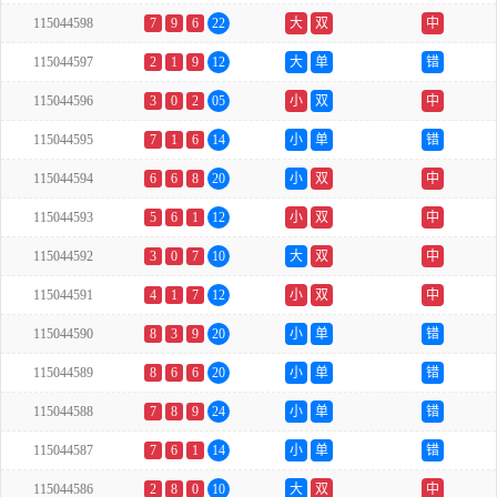
115044598
7
9
6
22
大
双
中
115044597
2
1
9
12
大
单
错
115044596
3
0
2
05
小
双
中
115044595
7
1
6
14
小
单
错
115044594
6
6
8
20
小
双
中
115044593
5
6
1
12
小
双
中
115044592
3
0
7
10
大
双
中
115044591
4
1
7
12
小
双
中
115044590
8
3
9
20
小
单
错
115044589
8
6
6
20
小
单
错
115044588
7
8
9
24
小
单
错
115044587
7
6
1
14
小
单
错
115044586
2
8
0
10
大
双
中