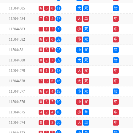
115044585
6
5
0
11
大
双
错
115044584
7
5
5
17
大
单
中
115044583
1
1
7
09
小
双
中
115044582
6
3
0
09
小
双
中
115044581
8
8
7
23
小
双
错
115044580
0
2
7
09
大
双
错
115044579
9
1
8
18
大
双
中
115044578
7
3
6
16
大
双
中
115044577
6
9
4
19
小
双
错
115044576
0
3
7
10
小
双
中
115044575
4
2
4
10
小
单
中
115044574
8
4
8
20
大
单
中