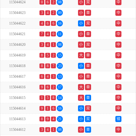
115044624
0
6
2
08
小
双
中
115044623
3
4
2
09
小
单
中
115044622
4
6
6
16
小
双
中
115044621
7
4
0
11
小
单
中
115044620
3
4
1
08
小
双
中
115044619
8
5
2
15
大
单
中
115044618
8
8
7
23
小
单
中
115044617
6
4
3
13
小
单
中
115044616
9
6
2
17
大
单
中
115044615
1
5
8
14
大
单
中
115044614
9
1
6
16
小
双
中
115044613
8
9
4
21
小
双
错
115044612
3
4
1
08
小
单
中