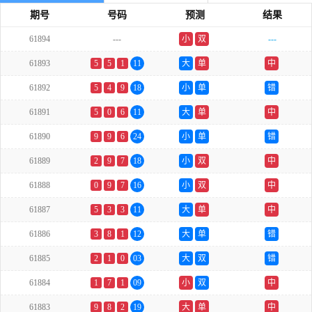
期号
号码
预测
结果
61894
---
小
双
---
61893
5
5
1
11
大
单
中
61892
5
4
9
18
小
单
错
61891
5
0
6
11
大
单
中
61890
9
9
6
24
小
单
错
61889
2
9
7
18
小
双
中
61888
0
9
7
16
小
双
中
61887
5
3
3
11
大
单
中
61886
3
8
1
12
大
单
错
61885
2
1
0
03
大
双
错
61884
1
7
1
09
小
双
中
61883
9
8
2
19
大
单
中