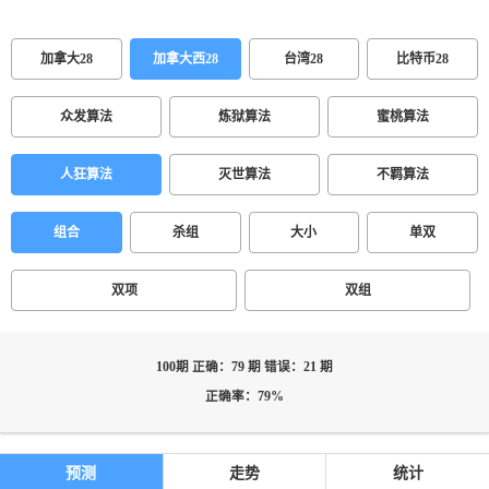
加拿大28
加拿大西28
台湾28
比特币28
众发算法
炼狱算法
蜜桃算法
人狂算法
灭世算法
不羁算法
组合
杀组
大小
单双
双项
双组
100期 正确：79 期 错误：21 期
正确率：79%
预测
走势
统计