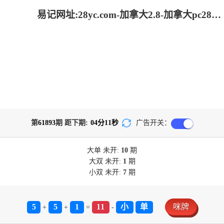
易记网址:28yc.com-加拿大2.8-加拿大pc28|提前在线预测官网|加拿大pc在线预测结果_极致火热优质的免费预测
第
61893
期 距下期:
04
分
10
秒
广告开关：
大单
未开:
10
期
大双
未开:
1
期
小双
未开:
7
期
5
5
1
11
小
单
咪牌
+
+
=
-