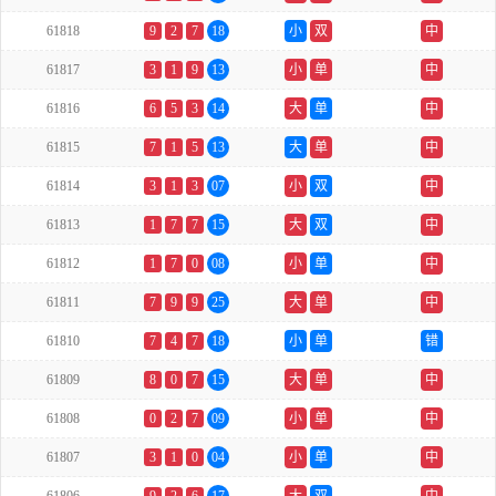
61818
9
2
7
18
小
双
中
61817
3
1
9
13
小
单
中
61816
6
5
3
14
大
单
中
61815
7
1
5
13
大
单
中
61814
3
1
3
07
小
双
中
61813
1
7
7
15
大
双
中
61812
1
7
0
08
小
单
中
61811
7
9
9
25
大
单
中
61810
7
4
7
18
小
单
错
61809
8
0
7
15
大
单
中
61808
0
2
7
09
小
单
中
61807
3
1
0
04
小
单
中