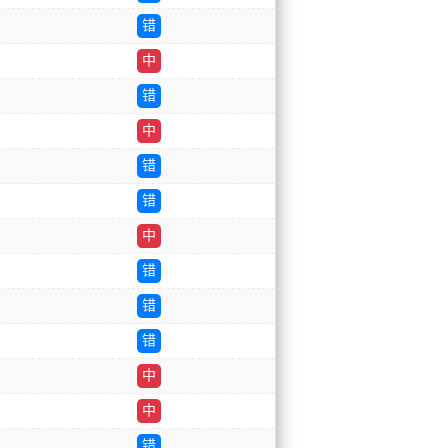
错
中
错
中
错
错
中
错
错
错
中
中
错