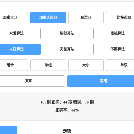
加拿大28
加拿大西28
台湾28
比特币28
众发算法
炼狱算法
蜜桃算法
人狂算法
灭世算法
不羁算法
组合
杀组
大小
单双
双项
双组
100期 正确：44 期 错误：56 期
正确率：44%
走势