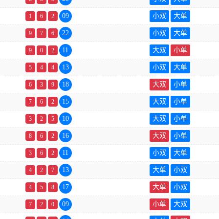
09
小双
大单
1
6
2
22
小双
大单
9
7
6
11
大双
小单
9
0
2
13
小双
大单
5
4
4
18
大双
小单
6
3
9
15
大双
小单
7
6
2
10
大双
小单
3
2
5
16
大双
小单
8
6
2
11
小双
大单
3
6
2
13
大单
小双
4
2
7
17
大单
小双
4
5
8
09
小单
大双
7
2
0