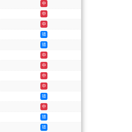
中
中
中
错
错
中
中
中
中
错
中
错
错