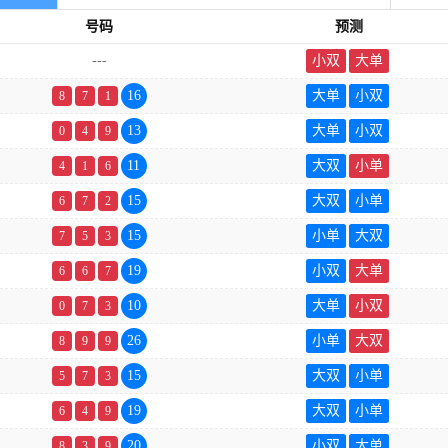
号码
预测
---
小双
大单
16
大单
小双
8
7
1
13
大单
小双
0
4
9
11
大双
小单
4
1
6
15
大双
小单
6
7
2
15
小单
大双
7
5
3
19
小双
大单
6
6
7
10
大单
小双
0
7
3
26
小单
大双
8
9
9
15
大双
小单
5
7
3
19
大双
小单
6
4
9
20
小双
大单
8
3
9