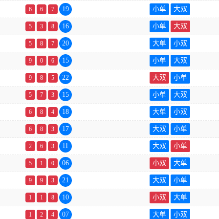
19
小单
大双
6
6
7
16
小单
大双
5
3
8
20
大单
小双
5
8
7
15
小单
大双
9
0
6
22
大双
小单
9
8
5
15
小单
大双
5
7
3
18
大单
小双
6
8
4
17
大双
小单
6
8
3
11
大双
小单
2
6
3
06
小双
大单
5
1
0
21
大双
小单
9
9
3
10
小双
大单
1
1
8
07
大单
小双
1
2
4