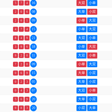
16
大双
小单
5
7
4
08
大单
小双
2
0
6
09
小单
大双
2
6
1
15
小单
大双
4
7
4
21
大双
小单
8
4
9
18
小单
大双
3
9
6
11
大双
小单
9
2
0
09
小单
大双
7
2
0
15
大单
小双
0
6
9
05
大单
小双
0
2
3
07
大双
小单
0
4
3
20
大单
小双
5
6
9
20
小双
大单
9
8
3