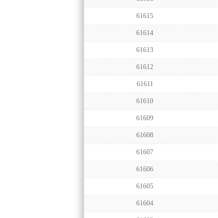
61615
61614
61613
61612
61611
61610
61609
61608
61607
61606
61605
61604