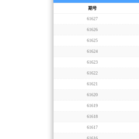
期号
61627
61626
61625
61624
61623
61622
61621
61620
61619
61618
61617
61616