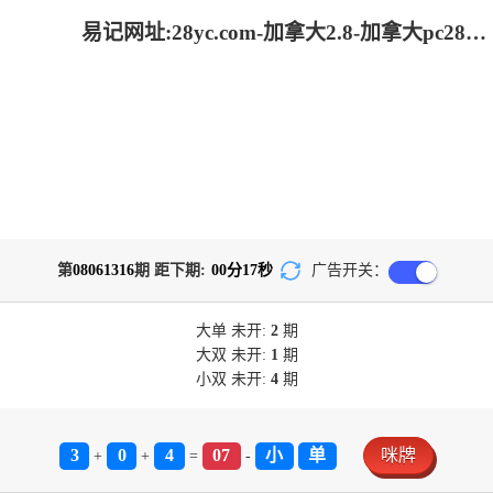
易记网址:28yc.com-加拿大2.8-加拿大pc28|提前在线预测官网|加拿大pc在线预测结果_极致火热优质的免费预测
第
08061316
期 距下期:
00
分
17
秒
广告开关：
大单
未开:
2
期
大双
未开:
1
期
小双
未开:
4
期
3
0
4
07
小
单
咪牌
+
+
=
-