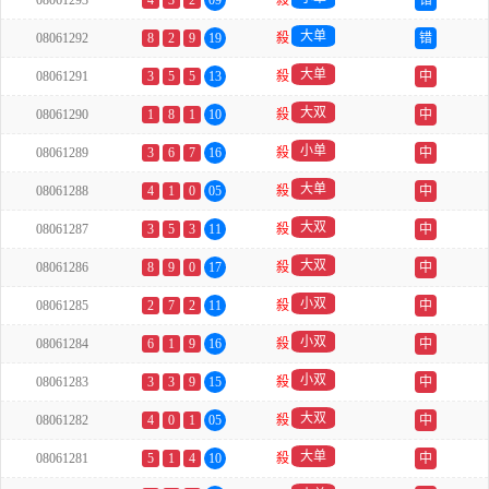
08061293
4
3
2
09
殺
错
大单
08061292
8
2
9
19
殺
错
大单
08061291
3
5
5
13
殺
中
大双
08061290
1
8
1
10
殺
中
小单
08061289
3
6
7
16
殺
中
大单
08061288
4
1
0
05
殺
中
大双
08061287
3
5
3
11
殺
中
大双
08061286
8
9
0
17
殺
中
小双
08061285
2
7
2
11
殺
中
小双
08061284
6
1
9
16
殺
中
小双
08061283
3
3
9
15
殺
中
大双
08061282
4
0
1
05
殺
中
大单
08061281
5
1
4
10
殺
中