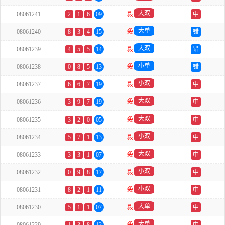
大双
08061241
2
1
6
09
殺
中
大单
08061240
8
3
4
15
殺
错
大双
08061239
4
5
5
14
殺
错
小单
08061238
0
8
5
13
殺
错
小双
08061237
6
6
7
19
殺
中
大双
08061236
3
9
7
19
殺
中
大双
08061235
3
2
0
05
殺
中
小双
08061234
5
7
1
13
殺
中
大双
08061233
3
3
1
07
殺
中
小双
08061232
0
9
8
17
殺
中
小双
08061231
8
2
1
11
殺
中
大单
08061230
5
1
1
07
殺
中
大单