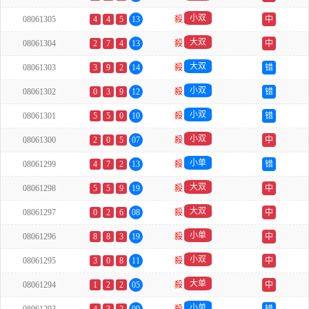
小双
08061305
4
4
5
13
殺
中
大双
08061304
2
7
4
13
殺
中
大双
08061303
3
9
2
14
殺
错
小双
08061302
0
3
9
12
殺
错
小双
08061301
5
5
0
10
殺
错
小双
08061300
2
0
5
07
殺
中
小单
08061299
4
7
2
13
殺
错
大双
08061298
5
5
9
19
殺
中
大双
08061297
0
2
6
08
殺
中
小单
08061296
8
8
3
19
殺
中
小双
08061295
3
0
8
11
殺
中
大单
08061294
1
2
2
05
殺
中
小单