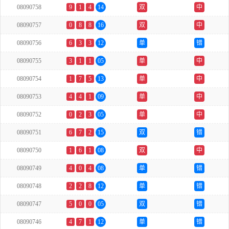
08090758
9
1
4
14
双
中
08090757
0
8
8
16
双
中
08090756
6
3
3
12
单
错
08090755
3
1
1
05
单
中
08090754
1
7
5
13
单
中
08090753
4
4
1
09
单
中
08090752
0
2
3
05
单
中
08090751
6
7
2
15
双
错
08090750
1
6
1
08
双
中
08090749
4
0
4
08
单
错
08090748
2
2
8
12
单
错
08090747
5
0
0
05
双
错
08090746
4
7
1
12
单
错