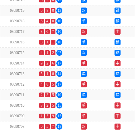
08090720
8
7
0
15
双
错
08090719
5
8
0
13
双
错
08090718
6
4
0
10
单
错
08090717
3
0
7
10
双
中
08090716
8
1
1
10
单
错
08090715
4
1
2
07
双
错
08090714
9
2
6
17
单
中
08090713
5
1
8
14
单
错
08090712
4
8
5
17
单
中
08090711
2
3
5
10
单
错
08090710
8
2
5
15
单
中
08090709
1
5
9
15
单
中
08090708
6
5
7
18
双
中