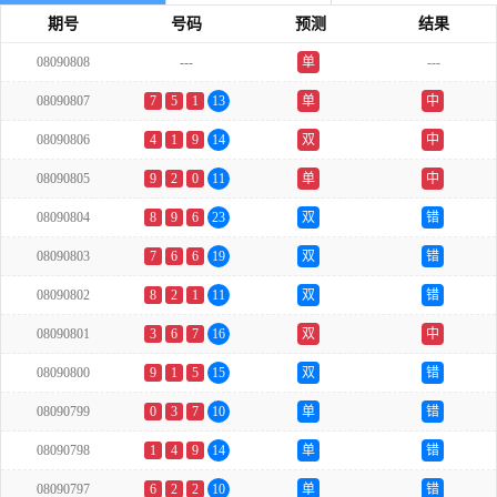
期号
号码
预测
结果
08090808
---
单
---
08090807
7
5
1
13
单
中
08090806
4
1
9
14
双
中
08090805
9
2
0
11
单
中
08090804
8
9
6
23
双
错
08090803
7
6
6
19
双
错
08090802
8
2
1
11
双
错
08090801
3
6
7
16
双
中
08090800
9
1
5
15
双
错
08090799
0
3
7
10
单
错
08090798
1
4
9
14
单
错
08090797
6
2
2
10
单
错