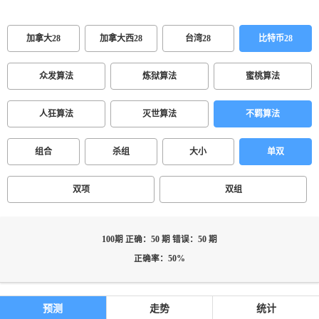
加拿大28
加拿大西28
台湾28
比特币28
众发算法
炼狱算法
蜜桃算法
人狂算法
灭世算法
不羁算法
组合
杀组
大小
单双
双项
双组
100期 正确：50 期 错误：50 期
正确率：50%
预测
走势
统计