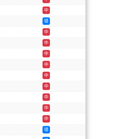
中
错
中
中
中
中
中
中
中
中
中
错