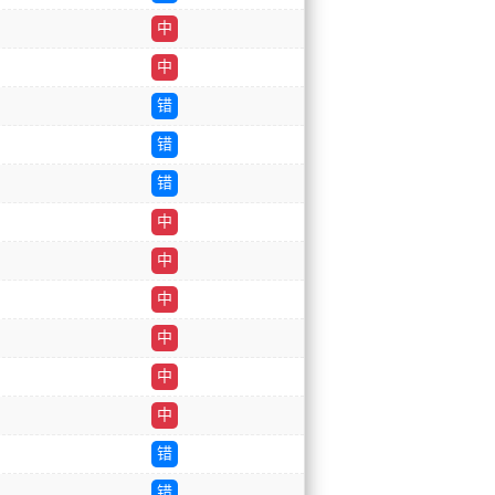
中
中
错
错
错
中
中
中
中
中
中
错
错