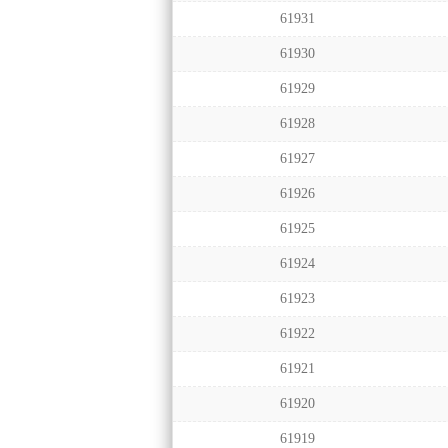
61931
61930
61929
61928
61927
61926
61925
61924
61923
61922
61921
61920
61919