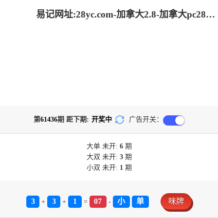
易记网址:28yc.com-加拿大2.8-加拿大pc28|提前在线预测官网|加拿大pc在线预测结果_极致火热优质的免费预测
第
61436
期 距下期:
开奖中
广告开关：
大单
未开:
6
期
大双
未开:
3
期
小双
未开:
1
期
3
3
1
07
小
单
咪牌
+
+
=
-