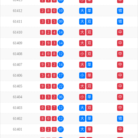
61413
2
1
6
09
小
单
中
61412
2
8
0
10
大
单
错
61411
3
1
5
09
大
双
错
61410
8
2
4
14
大
双
中
61409
2
9
3
14
大
双
中
61408
4
0
8
12
小
双
中
61407
9
3
2
14
大
单
中
61406
5
4
8
17
小
单
中
61405
9
5
8
22
大
双
中
61404
1
3
2
06
小
单
中
61403
0
5
7
12
大
双
中
61402
8
0
4
12
大
单
错
61401
5
2
0
07
大
单
中