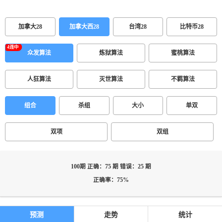
加拿大28
加拿大西28
台湾28
比特币28
众发算法
炼狱算法
蜜桃算法
人狂算法
灭世算法
不羁算法
组合
杀组
大小
单双
双项
双组
100期 正确：75 期 错误：25 期
正确率：75%
预测
走势
统计