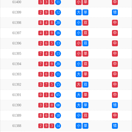
61400
3
3
5
11
小
单
中
61399
2
9
1
12
大
单
错
61398
8
4
8
20
小
双
中
61397
4
3
9
16
小
双
中
61396
2
6
5
13
小
双
中
61395
7
4
2
13
小
单
中
61394
7
4
9
20
小
双
中
61393
3
6
2
11
大
单
中
61392
3
7
5
15
大
双
中
61391
0
1
4
05
大
单
中
61390
3
5
0
08
大
单
错
61389
8
6
4
18
小
双
中
61388
2
9
3
14
小
单
错