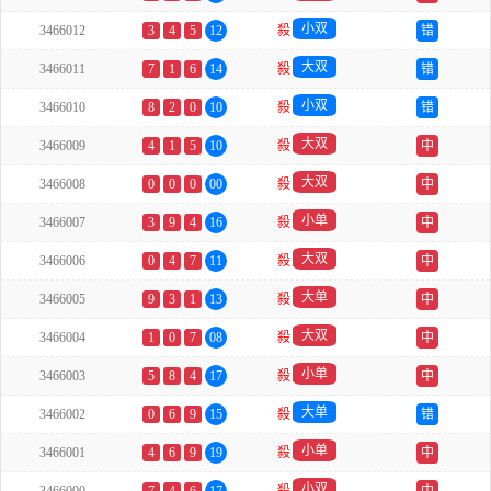
小双
3466012
3
4
5
12
殺
错
大双
3466011
7
1
6
14
殺
错
小双
3466010
8
2
0
10
殺
错
大双
3466009
4
1
5
10
殺
中
大双
3466008
0
0
0
00
殺
中
小单
3466007
3
9
4
16
殺
中
大双
3466006
0
4
7
11
殺
中
大单
3466005
9
3
1
13
殺
中
大双
3466004
1
0
7
08
殺
中
小单
3466003
5
8
4
17
殺
中
大单
3466002
0
6
9
15
殺
错
小单
3466001
4
6
9
19
殺
中
小双