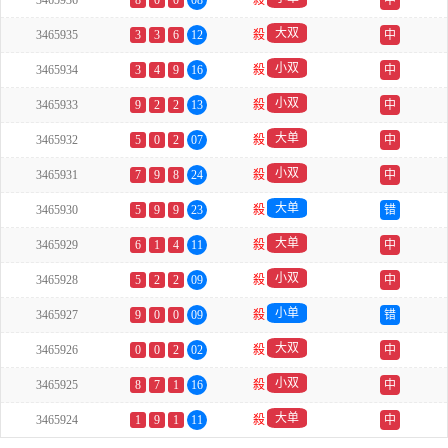
3465936
8
0
0
08
殺
中
大双
3465935
3
3
6
12
殺
中
小双
3465934
3
4
9
16
殺
中
小双
3465933
9
2
2
13
殺
中
大单
3465932
5
0
2
07
殺
中
小双
3465931
7
9
8
24
殺
中
大单
3465930
5
9
9
23
殺
错
大单
3465929
6
1
4
11
殺
中
小双
3465928
5
2
2
09
殺
中
小单
3465927
9
0
0
09
殺
错
大双
3465926
0
0
2
02
殺
中
小双
3465925
8
7
1
16
殺
中
大单
3465924
1
9
1
11
殺
中