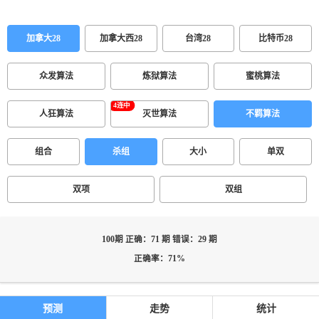
加拿大28
加拿大西28
台湾28
比特币28
众发算法
炼狱算法
蜜桃算法
人狂算法
灭世算法
不羁算法
组合
杀组
大小
单双
双项
双组
100期 正确：71 期 错误：29 期
正确率：71%
预测
走势
统计