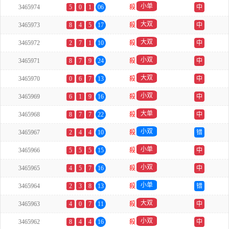
小单
3465974
5
0
1
06
殺
中
大双
3465973
8
4
5
17
殺
中
大双
3465972
2
7
1
10
殺
中
小双
3465971
8
7
9
24
殺
中
大双
3465970
0
6
7
13
殺
中
小双
3465969
6
1
9
16
殺
中
大单
3465968
8
7
7
22
殺
中
小双
3465967
2
4
4
10
殺
错
小单
3465966
5
5
5
15
殺
中
小双
3465965
4
5
7
16
殺
中
小单
3465964
2
3
8
13
殺
错
大双
3465963
4
0
7
11
殺
中
小双
3465962
8
4
4
16
殺
中