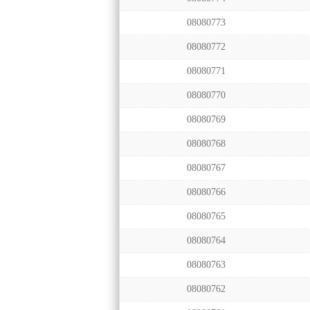
08080773
08080772
08080771
08080770
08080769
08080768
08080767
08080766
08080765
08080764
08080763
08080762