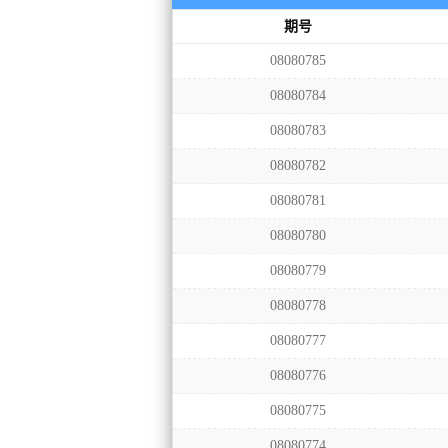
期号
08080785
08080784
08080783
08080782
08080781
08080780
08080779
08080778
08080777
08080776
08080775
08080774