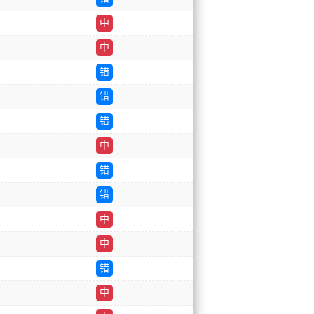
中
中
错
错
错
中
错
错
中
中
错
中