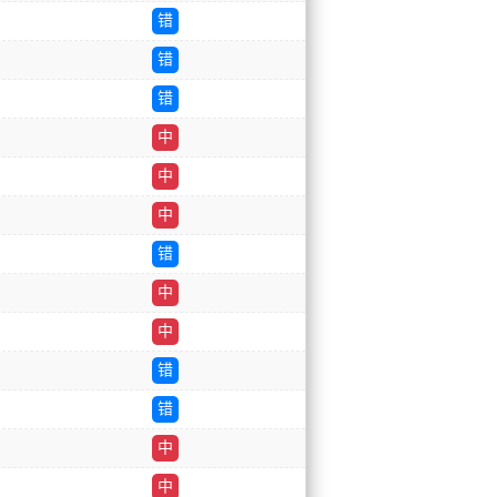
错
错
错
中
中
中
错
中
中
错
错
中
中