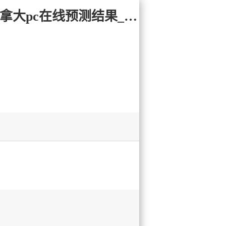
易记网址:28yc.com-加拿大2.8-加拿大pc28|提前在线预测官网|加拿大pc在线预测结果_极致火热优质的免费预测