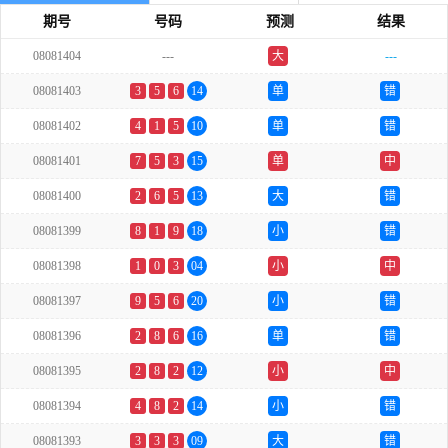
期号
号码
预测
结果
08081404
---
大
---
08081403
3
5
6
14
单
错
08081402
4
1
5
10
单
错
08081401
7
5
3
15
单
中
08081400
2
6
5
13
大
错
08081399
8
1
9
18
小
错
08081398
1
0
3
04
小
中
08081397
9
5
6
20
小
错
08081396
2
8
6
16
单
错
08081395
2
8
2
12
小
中
08081394
4
8
2
14
小
错
08081393
3
3
3
09
大
错