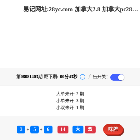
易记网址:28yc.com-加拿大2.8-加拿大pc28|提前在线预测官网|加拿大pc在线预测结果_极致火热优质的免费预测
第
08081403
期 距下期:
00
分
42
秒
广告开关：
大单
未开:
2
期
小单
未开:
3
期
小双
未开:
1
期
3
5
6
14
大
双
咪牌
+
+
=
-