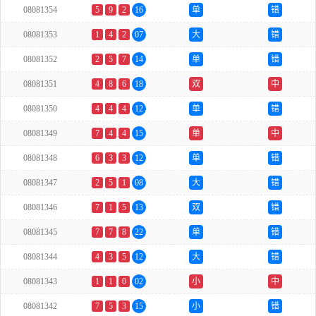
08081354
5
9
2
16
单
错
08081353
1
4
2
07
大
错
08081352
2
5
7
14
单
错
08081351
4
8
6
18
双
中
08081350
4
4
4
12
单
错
08081349
7
4
4
15
单
中
08081348
6
3
3
12
单
错
08081347
2
5
1
08
大
错
08081346
7
1
5
13
双
错
08081345
7
7
8
22
单
错
08081344
4
3
5
12
大
错
08081343
1
1
0
02
小
中
08081342
7
5
3
15
小
错