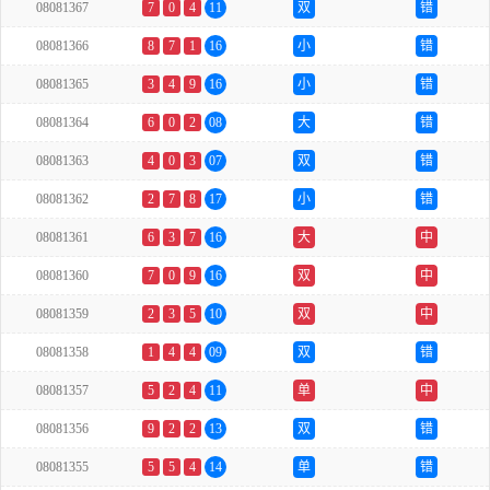
08081367
7
0
4
11
双
错
08081366
8
7
1
16
小
错
08081365
3
4
9
16
小
错
08081364
6
0
2
08
大
错
08081363
4
0
3
07
双
错
08081362
2
7
8
17
小
错
08081361
6
3
7
16
大
中
08081360
7
0
9
16
双
中
08081359
2
3
5
10
双
中
08081358
1
4
4
09
双
错
08081357
5
2
4
11
单
中
08081356
9
2
2
13
双
错
08081355
5
5
4
14
单
错