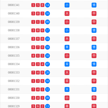
08081341
1
5
8
14
小
错
08081340
5
8
3
16
大
中
08081339
1
1
7
09
小
中
08081338
3
8
6
17
小
错
08081337
3
8
8
19
大
中
08081336
9
7
0
16
单
错
08081335
4
1
5
10
小
中
08081334
0
3
4
07
双
错
08081333
7
4
9
20
大
中
08081332
1
3
6
10
双
中
08081331
7
4
1
12
大
错
08081330
3
4
1
08
小
中
08081329
5
6
2
13
单
中