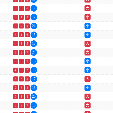
17
大
5
6
6
12
小
8
1
3
21
小
9
7
5
15
小
8
1
6
17
大
4
8
5
24
大
8
9
7
15
小
5
3
7
15
小
4
9
2
17
大
6
6
5
18
小
7
3
8
20
大
9
3
8
18
大
2
9
7