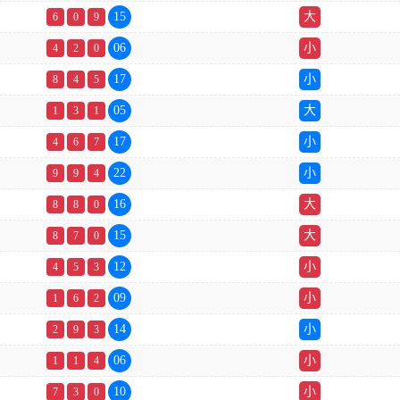
15
大
6
0
9
06
小
4
2
0
17
小
8
4
5
05
大
1
3
1
17
小
4
6
7
22
小
9
9
4
16
大
8
8
0
15
大
8
7
0
12
小
4
5
3
09
小
1
6
2
14
小
2
9
3
06
小
1
1
4
10
小
7
3
0