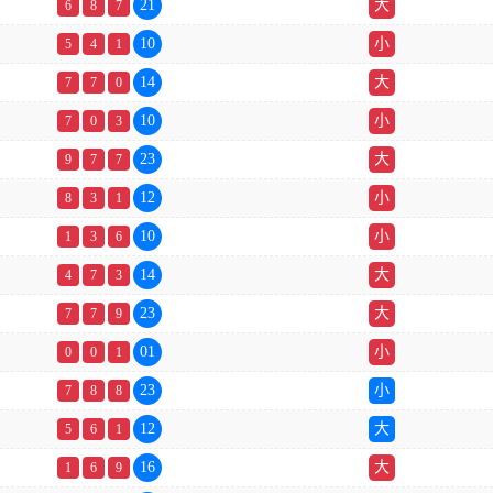
21
大
6
8
7
10
小
5
4
1
14
大
7
7
0
10
小
7
0
3
23
大
9
7
7
12
小
8
3
1
10
小
1
3
6
14
大
4
7
3
23
大
7
7
9
01
小
0
0
1
23
小
7
8
8
12
大
5
6
1
16
大
1
6
9