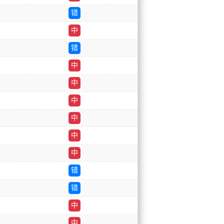
错
中
错
中
中
中
中
中
中
错
错
中
中