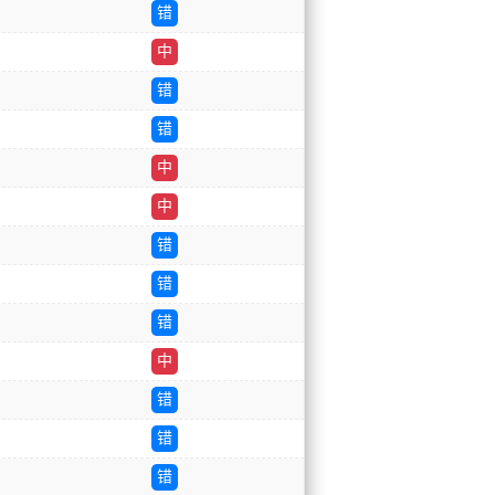
错
中
错
错
中
中
错
错
错
中
错
错
错